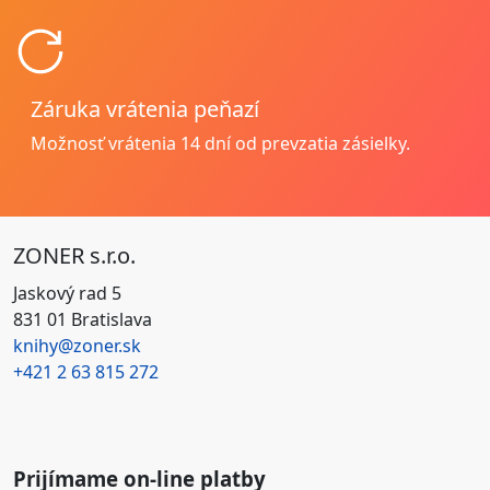
Záruka vrátenia peňazí
Možnosť vrátenia
14 dní od prevzatia zásielky.
ZONER s.r.o.
Jaskový rad 5
831 01 Bratislava
knihy@zoner.sk
+421
2 63 815 272
Prijímame on-line platby