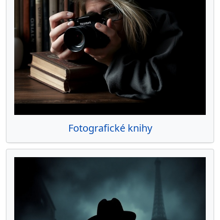
Ostatné - Pre deti, Beletria
3
Bestsellery
17
Pripravujeme
2
Fotografické knihy