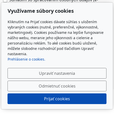
mailovej adresy) na marketingové účely
Využívame súbory cookies
prevádzkovateľa e-shopu.
*
Odoslaním formulára súhlasím so spracovaním
Kliknutím na Prijať cookies dávate súhlas s uložením
vybraných cookies (nutné, preferenčné, výkonnostné,
osobných údajov zadaných do formulára na účely
marketingové). Cookies používame na lepšie fungovanie
reakcie prevádzkovateľa webu na odoslanú správu.
nášho webu, meranie jeho výkonnosti a cielenie a
Zásady spracovania osobných údajov
personalizáciu reklám. To aké cookies budú uložené,
môžete slobodne rozhodnúť pod tlačidlom Upraviť
nastavenia.
Prehlásenie o cookies.
Upraviť nastavenia
Odoslať
Odmietnuť cookies
Prijať cookies