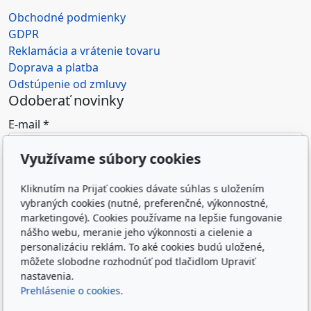
Obchodné podmienky
GDPR
Reklamácia a vrátenie tovaru
Doprava a platba
Odstúpenie od zmluvy
Odoberať novinky
E-mail
*
Využívame súbory cookies
Súhlasím so spracovaním osobných údajov (e-
Kliknutím na Prijať cookies dávate súhlas s uložením
mailovej adresy) na marketingové účely
vybraných cookies (nutné, preferenčné, výkonnostné,
prevádzkovateľa e-shopu.
*
marketingové). Cookies používame na lepšie fungovanie
nášho webu, meranie jeho výkonnosti a cielenie a
Odoslaním formulára súhlasím so spracovaním
personalizáciu reklám. To aké cookies budú uložené,
osobných údajov zadaných do formulára na účely
môžete slobodne rozhodnúť pod tlačidlom Upraviť
reakcie prevádzkovateľa webu na odoslanú správu.
nastavenia.
Zásady spracovania osobných údajov
Prehlásenie o cookies.