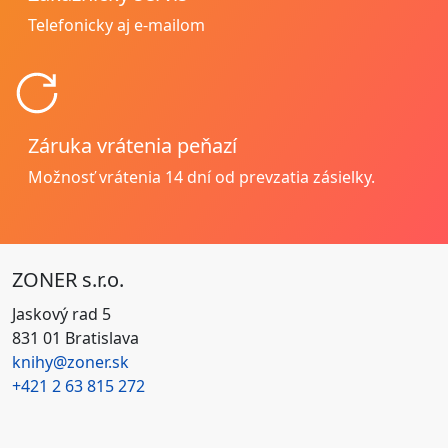
Telefonicky aj e-mailom
Záruka vrátenia peňazí
Možnosť vrátenia
14 dní od prevzatia zásielky.
ZONER s.r.o.
Jaskový rad 5
831 01 Bratislava
knihy@zoner.sk
+421
2 63 815 272