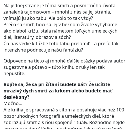
Na jednej strane je téma smrti a posmrtného života
zahalená tajomstvom – mnohí z nás sa jej stránia,
vnímajú ju ako tabu. Ale bolo to tak vždy?
Prečo sa smrť, hoci sa jej v bežnom živote vyhýbame
ako diabol krížu, stala námetom toľkých umeleckých
diel, literatúry, obrazov a sôch?
Čo nás vedie k túžbe toto tabu prelomiť – a prečo tak
intenzívne podnecuje našu fantáziu?
Odpovede na tieto aj mnohé ďalšie otázky podáva autor
sugestívne a pútavo – túto knihu z ruky len tak
nepustíte.
Bojíte sa, že sa pri čítaní budete báť? Že ucítite
mrazivý dych smrti za krkom alebo budete mať
desivé sny?
Možno...
Ale kniha je spracovaná s citom a obsahuje viac než 100
pozoruhodných fotografií a umeleckých diel, ktoré
zobrazujú smrť a s ňou spojené rituály. Rozhodne nejde
len o morbídnu štúdiu – pochmúrne fakty sú vyvážené