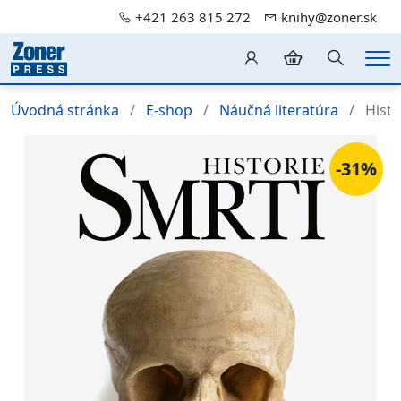
+421 263 815 272
knihy@zoner.sk
Hledání
Me
Úvodná stránka
E-shop
Náučná literatúra
Histo
-31%