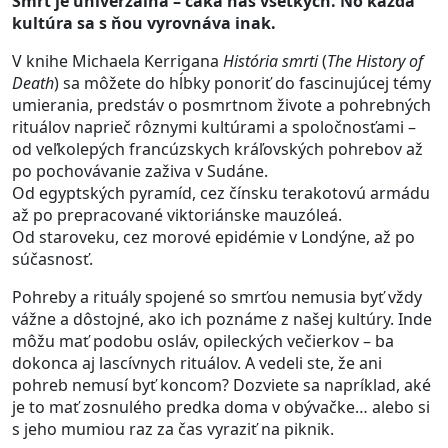
Smrť je univerzálna – čaká nás všetkých. No každá
kultúra sa s ňou vyrovnáva inak.
V knihe Michaela Kerrigana
História smrti
(
The History of
Death
) sa môžete do hĺbky ponoriť do fascinujúcej témy
umierania, predstáv o posmrtnom živote a pohrebných
rituálov naprieč rôznymi kultúrami a spoločnosťami –
od veľkolepých francúzskych kráľovských pohrebov až
po pochovávanie zaživa v Sudáne.
Od egyptských pyramíd, cez čínsku terakotovú armádu
až po prepracované viktoriánske mauzóleá.
Od staroveku, cez morové epidémie v Londýne, až po
súčasnosť.
Pohreby a rituály spojené so smrťou nemusia byť vždy
vážne a dôstojné, ako ich poznáme z našej kultúry. Inde
môžu mať podobu osláv, opileckých večierkov – ba
dokonca aj lascívnych rituálov. A vedeli ste, že ani
pohreb nemusí byť koncom? Dozviete sa napríklad, aké
je to mať zosnulého predka doma v obývačke… alebo si
s jeho mumiou raz za čas vyraziť na piknik.