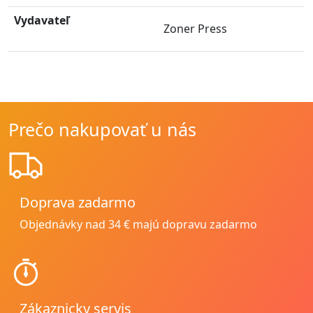
Vydavateľ
Zoner Press
Prečo nakupovať u nás
Doprava zadarmo
Objednávky nad 34 € majú dopravu zadarmo
Zákaznicky servis