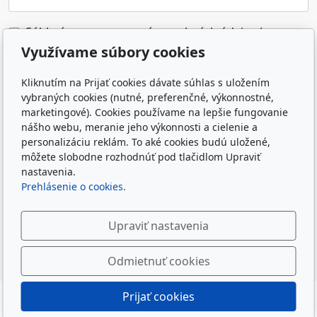
Súhlasím so spracovaním osobných údajov (e-
mailovej adresy) na marketingové účely
Využívame súbory cookies
prevádzkovateľa e-shopu.
*
Kliknutím na Prijať cookies dávate súhlas s uložením
Odoslaním formulára súhlasím so spracovaním
vybraných cookies (nutné, preferenčné, výkonnostné,
osobných údajov zadaných do formulára na účely
marketingové). Cookies používame na lepšie fungovanie
reakcie prevádzkovateľa webu na odoslanú správu.
nášho webu, meranie jeho výkonnosti a cielenie a
personalizáciu reklám. To aké cookies budú uložené,
Zásady spracovania osobných údajov
môžete slobodne rozhodnúť pod tlačidlom Upraviť
nastavenia.
Prehlásenie o cookies.
Upraviť nastavenia
Odoslať
Odmietnuť cookies
Prijať cookies