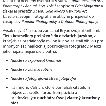
talent bol ocenený osemkrát v súťaži
Communication Arts
Photography Annual
, štyrikrát časopisom
Print Magazine
a
získal aj prestížnu cenu
Gold Award New York Art
Directors
. Svojimi fotografiami aktívne prispieval do
časopisov
Popular Photography
a
Outdoor Photography
.
Avšak najväčšiu stopu zanechal Bryan svojimi knihami.
Tieto
bestsellery preložené do deviatich jazykov
, z
ktorých sa predalo vyše milión kusov, sa stali bibliou pre
mnohých začínajúcich aj pokročilých fotografov. Medzi
jeho najznámejšie diela patria:
Naučte sa exponovať kreatívne
Naučte sa vidieť kreatívne
Naučte sa fotografovať street fotografiu
...a mnoho ďalších, ktoré pomáhali čitateľom
objavovať svetlo, farbu, kompozíciu a
predovšetkým
nachádzať svoj vlastný kreatívny
hlas
.