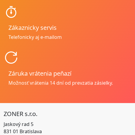
Zákaznicky servis
Telefonicky aj e-mailom
Záruka vrátenia peňazí
Možnosť vrátenia
14 dní od prevzatia zásielky.
ZONER s.r.o.
Jaskový rad 5
831 01 Bratislava