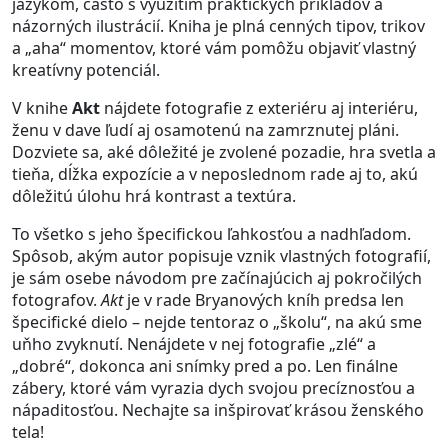
jazykom, často s využitím praktických príkladov a
názorných ilustrácií. Kniha je plná cenných tipov, trikov
a „aha“ momentov, ktoré vám pomôžu objaviť vlastný
kreatívny potenciál.
V knihe
Akt
nájdete fotografie z exteriéru aj interiéru,
ženu v dave ľudí aj osamotenú na zamrznutej pláni.
Dozviete sa, aké dôležité je zvolené pozadie, hra svetla a
tieňa, dĺžka expozície a v neposlednom rade aj to, akú
dôležitú úlohu hrá kontrast a textúra.
To všetko s jeho špecifickou ľahkosťou a nadhľadom.
Spôsob, akým autor popisuje vznik vlastných fotografií,
je sám osebe návodom pre začínajúcich aj pokročilých
fotografov.
Akt
je v rade Bryanových kníh predsa len
špecifické dielo – nejde tentoraz o „školu“, na akú sme
uňho zvyknutí. Nenájdete v nej fotografie „zlé“ a
„dobré“, dokonca ani snímky pred a po. Len finálne
zábery, ktoré vám vyrazia dych svojou precíznosťou a
nápaditosťou. Nechajte sa inšpirovať krásou ženského
tela!