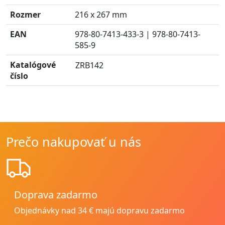
Rozmer
216 x 267 mm
EAN
978-80-7413-433-3 | 978-80-7413-
585-9
Katalógové
ZRB142
číslo
Prečo nakupovať u nás
Doprava zadarmo
Objednávky nad 34 € majú dopravu zadarmo