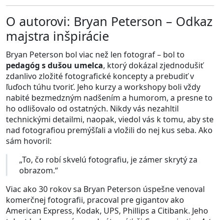
O autorovi: Bryan Peterson – Odkaz
majstra inšpirácie
Bryan Peterson bol viac než len fotograf – bol to
pedagóg s dušou umelca
, ktorý dokázal zjednodušiť
zdanlivo zložité fotografické koncepty a prebudiť v
ľuďoch túhu tvoriť. Jeho kurzy a workshopy boli vždy
nabité bezmedzným nadšením a humorom, a presne to
ho odlišovalo od ostatných. Nikdy vás nezahltil
technickými detailmi, naopak, viedol vás k tomu, aby ste
nad fotografiou premýšľali a vložili do nej kus seba. Ako
sám hovoril:
„To, čo robí skvelú fotografiu, je zámer skrytý za
obrazom.“
Viac ako 30 rokov sa Bryan Peterson úspešne venoval
komerčnej fotografii, pracoval pre gigantov ako
American Express, Kodak, UPS, Phillips a Citibank. Jeho