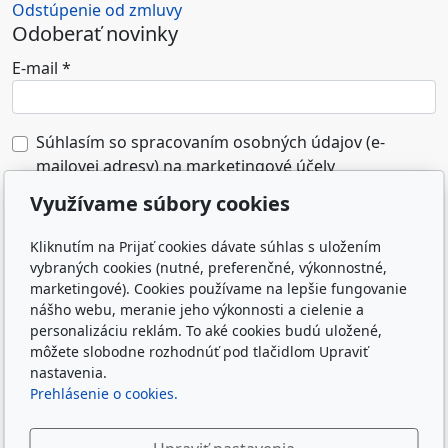
Odstúpenie od zmluvy
Odoberať novinky
E-mail
*
Súhlasím so spracovaním osobných údajov (e-
mailovej adresy) na marketingové účely
prevádzkovateľa e-shopu.
*
Využívame súbory cookies
Odoslaním formulára súhlasím so spracovaním
Kliknutím na Prijať cookies dávate súhlas s uložením
osobných údajov zadaných do formulára na účely
vybraných cookies (nutné, preferenčné, výkonnostné,
reakcie prevádzkovateľa webu na odoslanú správu.
marketingové). Cookies používame na lepšie fungovanie
Zásady spracovania osobných údajov
nášho webu, meranie jeho výkonnosti a cielenie a
personalizáciu reklám. To aké cookies budú uložené,
môžete slobodne rozhodnúť pod tlačidlom Upraviť
nastavenia.
Prehlásenie o cookies.