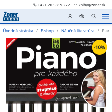
+421 263 815 272
knihy@zoner.sk
Hledání
Me
Úvodná stránka
E-shop
Náučná literatúra
Pian
-10%