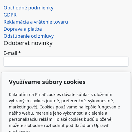
Obchodné podmienky
GDPR
Reklamácia a vrátenie tovaru
Doprava a platba
Odstúpenie od zmluvy
Odoberať novinky
E-mail
*
Súhlasím so spracovaním osobných údajov (e-
Využívame súbory cookies
mailovej adresy) na marketingové účely
prevádzkovateľa e-shopu.
*
Kliknutím na Prijať cookies dávate súhlas s uložením
Odoslaním formulára súhlasím so spracovaním
vybraných cookies (nutné, preferenčné, výkonnostné,
marketingové). Cookies používame na lepšie fungovanie
osobných údajov zadaných do formulára na účely
nášho webu, meranie jeho výkonnosti a cielenie a
reakcie prevádzkovateľa webu na odoslanú správu.
personalizáciu reklám. To aké cookies budú uložené,
Zásady spracovania osobných údajov
môžete slobodne rozhodnúť pod tlačidlom Upraviť
nastavenia.