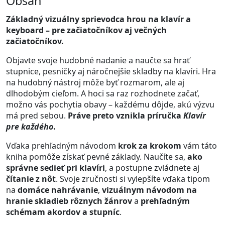
Obsah
Základný vizuálny sprievodca hrou na klavír a
keyboard – pre začiatočníkov aj večných
začiatočníkov.
Objavte svoje hudobné nadanie a naučte sa hrať
stupnice, pesničky aj náročnejšie skladby na klavíri. Hra
na hudobný nástroj môže byť rozmarom, ale aj
dlhodobým cieľom. A hoci sa raz rozhodnete začať,
možno vás pochytia obavy – každému dôjde, akú výzvu
má pred sebou.
Práve preto vznikla príručka
Klavír
pre každého
.
Vďaka prehľadným návodom
krok za krokom
vám táto
kniha pomôže získať pevné základy. Naučíte sa,
ako
správne sedieť pri klavíri
, a postupne zvládnete aj
čítanie z nôt
. Svoje zručnosti si vylepšíte vďaka tipom
na
domáce nahrávanie
,
vizuálnym návodom na
hranie skladieb rôznych žánrov
a
prehľadným
schémam akordov a stupníc
.