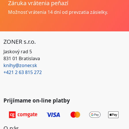
Záruka vrátenia peňazí
Možnosť vrátenia
14 dní od prevzatia zásielky.
ZONER s.r.o.
Jaskový rad 5
831 01 Bratislava
knihy@zoner.sk
+421
2 63 815 272
Prijímame on-line platby
O nás