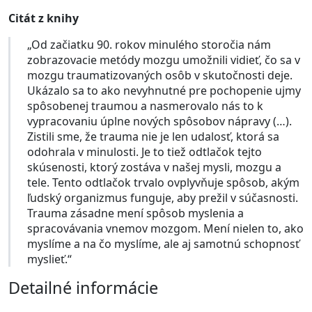
Citát z knihy
„Od začiatku 90. rokov minulého storočia nám
zobrazovacie metódy mozgu umožnili vidieť, čo sa v
mozgu traumatizovaných osôb v skutočnosti deje.
Ukázalo sa to ako nevyhnutné pre pochopenie ujmy
spôsobenej traumou a nasmerovalo nás to k
vypracovaniu úplne nových spôsobov nápravy (…).
Zistili sme, že trauma nie je len udalosť, ktorá sa
odohrala v minulosti. Je to tiež odtlačok tejto
skúsenosti, ktorý zostáva v našej mysli, mozgu a
tele. Tento odtlačok trvalo ovplyvňuje spôsob, akým
ľudský organizmus funguje, aby prežil v súčasnosti.
Trauma zásadne mení spôsob myslenia a
spracovávania vnemov mozgom. Mení nielen to, ako
myslíme a na čo myslíme, ale aj samotnú schopnosť
myslieť.“
Detailné informácie