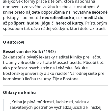
akejkoľvek formy práce s telom, ktorá napomáha
obnoveniu zdravého vzťahu k sebe aj k ostatným. V
knihe preto nájdete odporúčania na inovatívne liečebné
prístupy – od metód
neurofeedbacku
, cez
meditáciu
,
až po
šport
,
hudbu
,
jógu
či
herecké kurzy
. Prístupným
spôsobom tak dáva nádej všetkým, ktorí doteraz trpeli.
O autorovi
Bessel van der Kolk
(*1943)
Zakladateľ a bývalý lekársky riaditeľ Kliniky pre liečbu
traumy v Brookline v štáte Massachusetts. Pôsobí tiež
ako profesor psychiatrie na Lekárskej fakulte
Bostonskej univerzity a ako riaditeľ Národnej siete pre
komplexnú liečbu traumy. Žije v Bostone.
Ohlasy na knihu
„Kniha je plná múdrosti, ľudskosti, súcitu a
zasvätených postrehov vychádzajúcich z klinickej