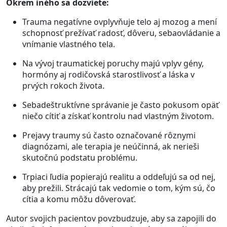
Okrem iného sa dozviete:
Trauma negatívne ovplyvňuje telo aj mozog a mení
schopnosť prežívať radosť, dôveru, sebaovládanie a
vnímanie vlastného tela.
Na vývoj traumatickej poruchy majú vplyv gény,
hormóny aj rodičovská starostlivosť a láska v
prvých rokoch života.
Sebadeštruktívne správanie je často pokusom opäť
niečo cítiť a získať kontrolu nad vlastným životom.
Prejavy traumy sú často označované rôznymi
diagnózami, ale terapia je neúčinná, ak nerieši
skutočnú podstatu problému.
Trpiaci ľudia popierajú realitu a oddeľujú sa od nej,
aby prežili. Strácajú tak vedomie o tom, kým sú, čo
cítia a komu môžu dôverovať.
Autor svojich pacientov povzbudzuje, aby sa zapojili do