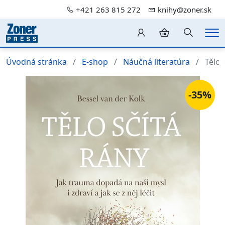
+421 263 815 272
knihy@zoner.sk
Hledání
Me
Úvodná stránka
E-shop
Náučná literatúra
Tělo 
-35%