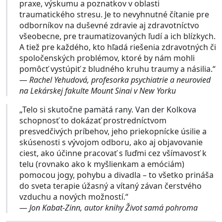
praxe, výskumu a poznatkov v oblasti
traumatického stresu. Je to nevyhnutné čítanie pre
odborníkov na duševné zdravie aj zdravotníctvo
všeobecne, pre traumatizovaných ľudí a ich blízkych.
A tiež pre každého, kto hľadá riešenia zdravotných či
spoločenských problémov, ktoré by nám mohli
pomôcť vystúpiť z bludného kruhu traumy a násilia.“
—
Rachel Yehudová, profesorka psychiatrie a neurovied
na Lekárskej fakulte Mount Sinai v New Yorku
„Telo si skutočne pamätá rany. Van der Kolkova
schopnosť to dokázať prostredníctvom
presvedčivých príbehov, jeho priekopnícke úsilie a
skúsenosti s vývojom odboru, ako aj objavovanie
ciest, ako účinne pracovať s ľuďmi cez všímavosť k
telu (rovnako ako k myšlienkam a emóciám)
pomocou jogy, pohybu a divadla – to všetko prináša
do sveta terapie úžasný a vítaný závan čerstvého
vzduchu a nových možností.“
—
Jon Kabat-Zinn, autor knihy Život samá pohroma