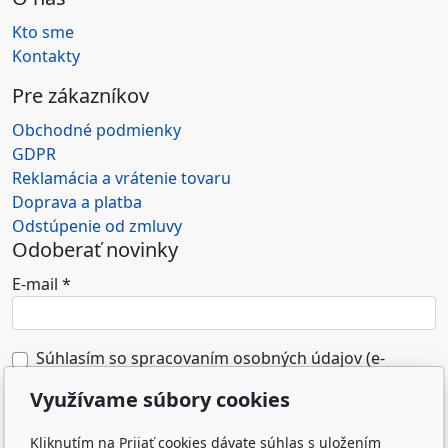
Kto sme
Kontakty
Pre zákazníkov
Obchodné podmienky
GDPR
Reklamácia a vrátenie tovaru
Doprava a platba
Odstúpenie od zmluvy
Odoberať novinky
E-mail
*
Súhlasím so spracovaním osobných údajov (e-
mailovej adresy) na marketingové účely
Využívame súbory cookies
prevádzkovateľa e-shopu.
*
Kliknutím na Prijať cookies dávate súhlas s uložením
Odoslaním formulára súhlasím so spracovaním