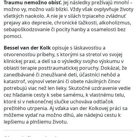
Traumu nemožno obísť.
Jej následky prežívajú mnohí –
možno vy, možno vaši blízki. Vždy však ovplyvňuje životy
všetkých naokolo. A nie je v silách trpiaceho zvládnuť
prejavy ako depresie, chronické ťažkosti, alkoholizmus,
sebapoškodzovanie či pocity hanby a osamelosti bez
pomoci.
Bessel van der Kolk
opisuje s láskavosťou a
otvorenosťou príbehy, s ktorými sa stretol vo svojej
klinickej praxi, a delí sa o výsledky svojho výskumu v
oblasti terapie posttraumatickej poruchy. Dokázal, že
zanedbávané či zneužívané deti, účastníci nehôd a
katastrof, vojnoví veteráni či obete násilných činov
potrebujú viac než len lieky. Skutočné uzdravenie vedie
cez hľadanie cesty k sebe samému, k vlastnému telu,
ktoré si v nekonečnej slučke uchováva odtlačok
prežitého utrpenia. Aj vďaka van der Kolkovej práci sa
môžeme vydať na možno dlhú, ale nádejnú cestu k
lepšiemu a plnšiemu životu.