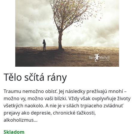
Tělo sčítá rány
Traumu nemožno obísť. Jej následky prežívajú mnohí –
možno vy, možno vaši blízki. Vždy však ovplyvňuje životy
všetkých naokolo. A nie je v silách trpiaceho zvládnuť
prejavy ako depresie, chronické ťažkosti,
alkoholizmus...
skladom