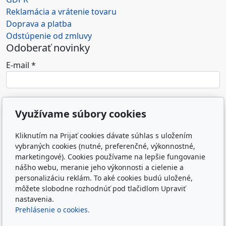
Reklamácia a vrátenie tovaru
Doprava a platba
Odstúpenie od zmluvy
Odoberať novinky
E-mail
*
Súhlasím so spracovaním osobných údajov (e-
Využívame súbory cookies
mailovej adresy) na marketingové účely
prevádzkovateľa e-shopu.
*
Kliknutím na Prijať cookies dávate súhlas s uložením
Odoslaním formulára súhlasím so spracovaním
vybraných cookies (nutné, preferenčné, výkonnostné,
marketingové). Cookies používame na lepšie fungovanie
osobných údajov zadaných do formulára na účely
nášho webu, meranie jeho výkonnosti a cielenie a
reakcie prevádzkovateľa webu na odoslanú správu.
personalizáciu reklám. To aké cookies budú uložené,
Zásady spracovania osobných údajov
môžete slobodne rozhodnúť pod tlačidlom Upraviť
nastavenia.
Prehlásenie o cookies.