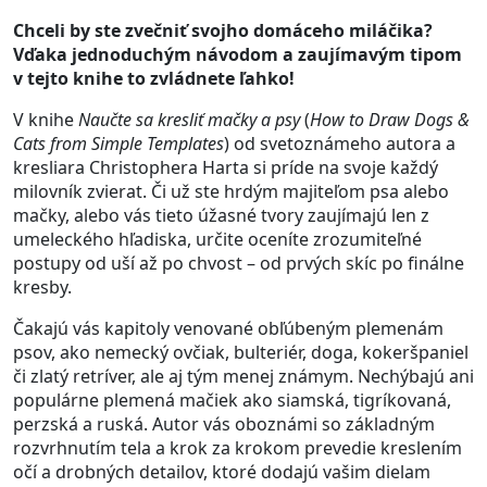
Chceli by ste zvečniť svojho domáceho miláčika?
Vďaka jednoduchým návodom a zaujímavým tipom
v tejto knihe to zvládnete ľahko!
V knihe
Naučte sa kresliť mačky a psy
(
How to Draw Dogs &
Cats from Simple Templates
) od svetoznámeho autora a
kresliara Christophera Harta si príde na svoje každý
milovník zvierat. Či už ste hrdým majiteľom psa alebo
mačky, alebo vás tieto úžasné tvory zaujímajú len z
umeleckého hľadiska, určite oceníte zrozumiteľné
postupy od uší až po chvost – od prvých skíc po finálne
kresby.
Čakajú vás kapitoly venované obľúbeným plemenám
psov, ako nemecký ovčiak, bulteriér, doga, kokeršpaniel
či zlatý retríver, ale aj tým menej známym. Nechýbajú ani
populárne plemená mačiek ako siamská, tigríkovaná,
perzská a ruská. Autor vás oboznámi so základným
rozvrhnutím tela a krok za krokom prevedie kreslením
očí a drobných detailov, ktoré dodajú vašim dielam