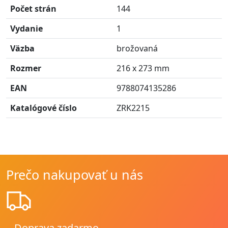
Počet strán
144
Vydanie
1
Väzba
brožovaná
Rozmer
216 x 273 mm
EAN
9788074135286
Katalógové číslo
ZRK2215
Prečo nakupovať u nás
Doprava zadarmo