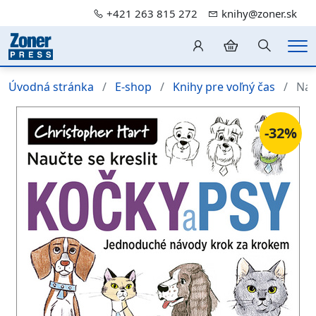
+421 263 815 272
knihy@zoner.sk
Hledání
Me
Úvodná stránka
E-shop
Knihy pre voľný čas
Nau
-32%