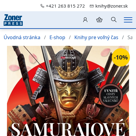
+421 263 815 272
knihy@zoner.sk
Hledání
Me
Úvodná stránka
E-shop
Knihy pre voľný čas
Sam
-10%