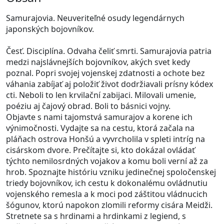
Samurajovia. Neuveriteľné osudy legendárnych
japonských bojovníkov.
Česť. Disciplína. Odvaha čeliť smrti. Samurajovia patria
medzi najslávnejších bojovníkov, akých svet kedy
poznal. Popri svojej vojenskej zdatnosti a ochote bez
váhania zabíjať aj položiť život dodržiavali prísny kódex
cti. Neboli to len krvilační zabijaci. Milovali umenie,
poéziu aj čajový obrad. Boli to básnici vojny.
Objavte s nami tajomstvá samurajov a korene ich
výnimočnosti. Vydajte sa na cestu, ktorá začala na
pláňach ostrova Honšú a vyvrcholila v spleti intríg na
cisárskom dvore. Prečítajte si, kto dokázal ovládať
týchto nemilosrdných vojakov a komu boli verní až za
hrob. Spoznajte históriu vzniku jedinečnej spoločenskej
triedy bojovníkov, ich cestu k dokonalému ovládnutiu
vojenského remesla a k moci pod záštitou vládnucich
šógunov, ktorú napokon zlomili reformy cisára Meidži.
Stretnete sa s hrdinami a hrdinkami z legiend, s