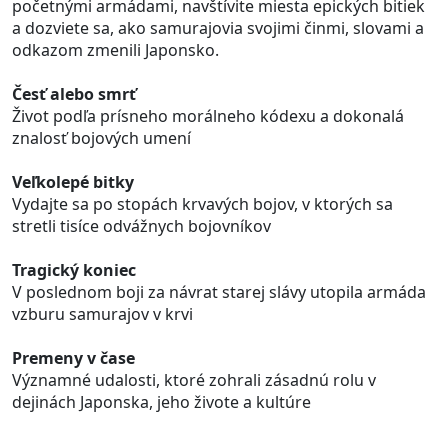
početnými armádami, navštívite miesta epických bitiek
a dozviete sa, ako samurajovia svojimi činmi, slovami a
odkazom zmenili Japonsko.
Česť alebo smrť
Život podľa prísneho morálneho kódexu a dokonalá
znalosť bojových umení
Veľkolepé bitky
Vydajte sa po stopách krvavých bojov, v ktorých sa
stretli tisíce odvážnych bojovníkov
Tragický koniec
V poslednom boji za návrat starej slávy utopila armáda
vzburu samurajov v krvi
Premeny v čase
Významné udalosti, ktoré zohrali zásadnú rolu v
dejinách Japonska, jeho živote a kultúre