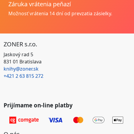
Záruka vrátenia peňazí
Možnosť vrátenia
14 dní od prevzatia zásielky.
ZONER s.r.o.
Jaskový rad 5
831 01 Bratislava
knihy@zoner.sk
+421
2 63 815 272
Prijímame on-line platby